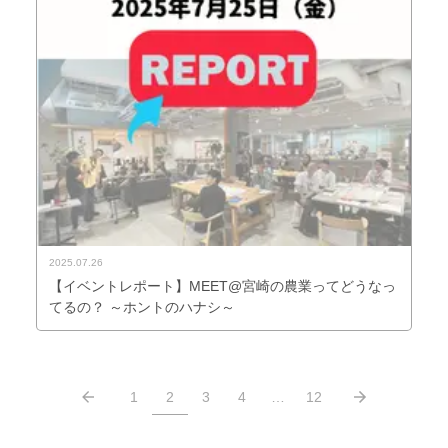
2025.07.26
【イベントレポート】MEET@宮崎の農業ってどうなっ
てるの？ ～ホントのハナシ～
1
2
3
4
…
12