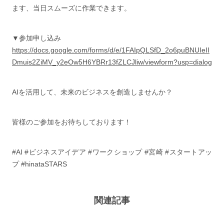
ます、当日スムーズに作業できます。
▼参加申し込み
https://docs.google.com/forms/d/e/1FAIpQLSfD_2o6puBNUIeII
Dmuis2ZiMV_y2eOw5H6YBRr13fZLCJliw/viewform?usp=dialog
AIを活用して、未来のビジネスを創造しませんか？
皆様のご参加をお待ちしております！
#AI #ビジネスアイデア #ワークショップ #宮崎 #スタートアッ
プ #hinataSTARS
関連記事