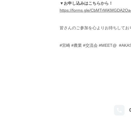
▼お申し込みはこちらから！
https://forms.gle/CbMTrMjKMGDA2Qa
皆さんのご参加を心よりお待ちしてお
#宮崎 #農業 #交流会 #MEET@ #AKA