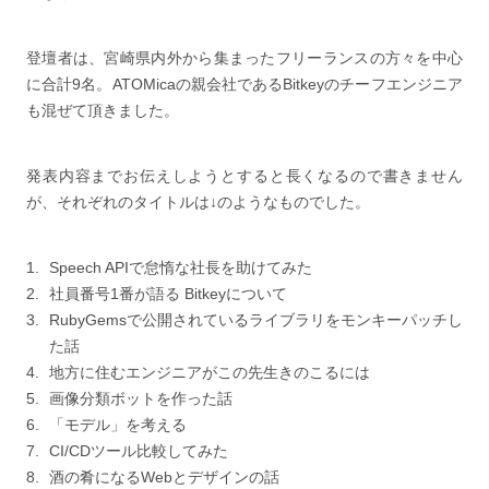
登壇者は、宮崎県内外から集まったフリーランスの方々を中心
に合計9名。ATOMicaの親会社であるBitkeyのチーフエンジニア
も混ぜて頂きました。
発表内容までお伝えしようとすると長くなるので書きません
が、それぞれのタイトルは↓のようなものでした。
Speech APIで怠惰な社長を助けてみた
社員番号1番が語る Bitkeyについて
RubyGemsで公開されているライブラリをモンキーパッチし
た話
地方に住むエンジニアがこの先生きのこるには
画像分類ボットを作った話
「モデル」を考える
CI/CDツール比較してみた
酒の肴になるWebとデザインの話